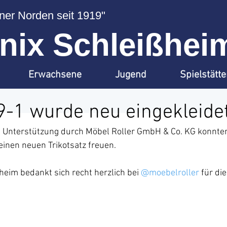
er Norden seit 1919"
ix Schleißheim
Erwachsene
Jugend
Spielstätt
-1 wurde neu eingekleidet
 Unterstützung durch Möbel Roller GmbH & Co. KG konnten
inen neuen Trikotsatz freuen.
eim bedankt sich recht herzlich bei 
@moebelroller
 für di