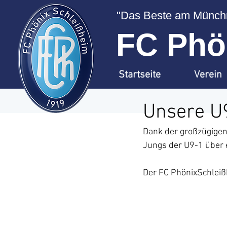
"Das Beste am Münchn
FC Phön
Startseite
Verein
Unsere U9
Dank der großzügigen
Jungs der U9-1 über e
Der FC PhönixSchleißh