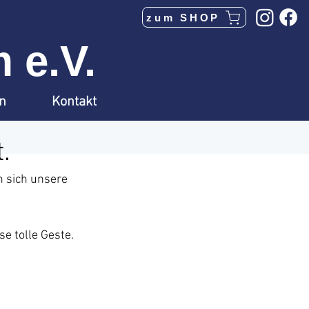
zum SHOP
 e.V.
en
Kontakt
.
 sich unsere 
ese tolle Geste.