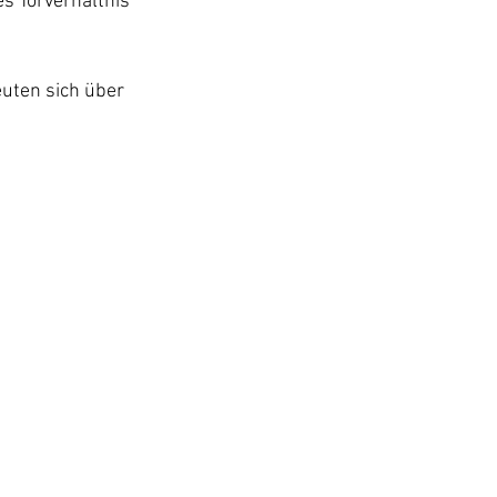
s Torverhältnis 
euten sich über 