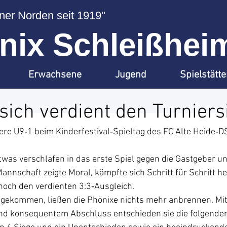
er Norden seit 1919"
ix Schleißheim
Erwachsene
Jugend
Spielstätt
 sich verdient den Turniers
e U9‑1 beim Kinderfestival‑Spieltag des FC Alte Heide‑DS
twas verschlafen in das erste Spiel gegen die Gastgeber un
annschaft zeigte Moral, kämpfte sich Schritt für Schritt he
 noch den verdienten 3:3‑Ausgleich.
ngekommen, ließen die Phönixe nichts mehr anbrennen. Mit 
nd konsequentem Abschluss entschieden sie die folgenden 