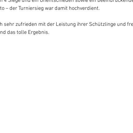
n 4 Siege und ein Unentschieden sowie ein beeindruckende
o – der Turniersieg war damit hochverdient.
ch sehr zufrieden mit der Leistung ihrer Schützlinge und fr
nd das tolle Ergebnis.