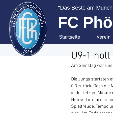
"Das Beste am Münchn
FC Phön
Startseite
Verein
U9‑1 holt
Am Samstag war unser
Die Jungs starteten e
0:3 zurück. Doch die M
in der letzten Minute
Nun voll im Turnier a
Spielfreude, Tempo u