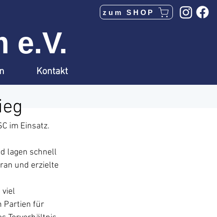
zum SHOP
 e.V.
en
Kontakt
ieg
C im Einsatz.
d lagen schnell 
ran und erzielte 
viel 
Partien für 