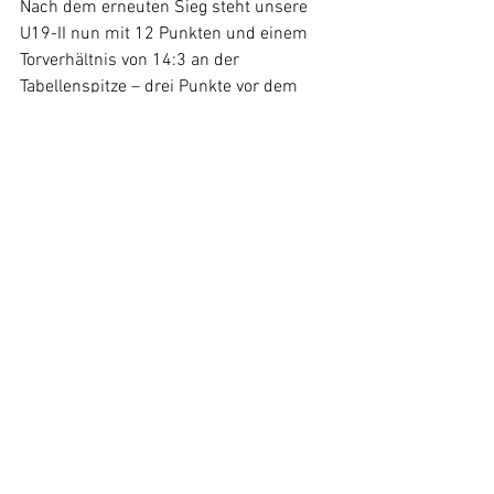
Nach dem erneuten Sieg steht unsere 
U19-II nun mit 12 Punkten und einem 
Torverhältnis von 14:3 an der 
Tabellenspitze – drei Punkte vor dem 
zweitplatzierten VfL Egenburg.
Am 5. Spieltag geht es auswärts beim 
SV Aubing München III weiter. Anstoß ist 
hier um 15:15 Uhr. Unser Team will an 
die kämpferische Leistung anknüpfen – 
mit klarem Kopf, voller Energie und dem 
festen Willen, die nächsten drei Punkte 
zu holen.
https://video.wixstatic.com/video/b66265_c36f4
d290c2c43d8b0c820124cd2ccb4/360p/mp4/file.
mp4