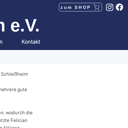
zum SHOP
 e.V.
en
Kontakt
 Schleißheim 
mehrere gute 
en, wodurch die 
tzte Felician 