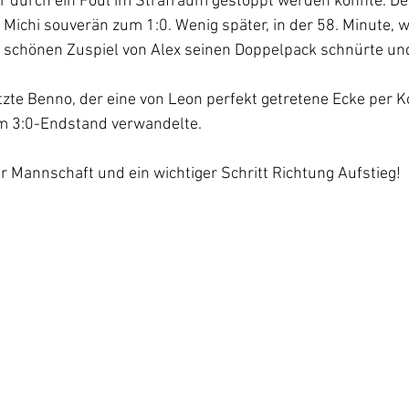
r durch ein Foul im Strafraum gestoppt werden konnte. Den
Michi souverän zum 1:0. Wenig später, in der 58. Minute, w
m schönen Zuspiel von Alex seinen Doppelpack schnürte und
te Benno, der eine von Leon perfekt getretene Ecke per Ko
m 3:0-Endstand verwandelte. 
der Mannschaft und ein wichtiger Schritt Richtung Aufstieg!