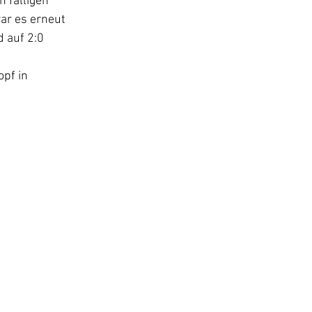
 fälligen 
ar es erneut 
 auf 2:0 
pf in 