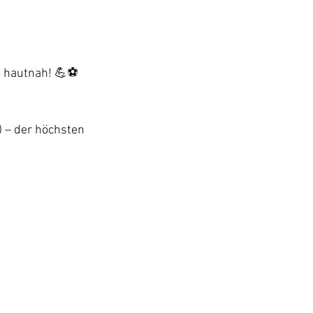
l hautnah! 💪⚽
) – der höchsten 