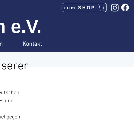
zum SHOP
 e.V.
en
Kontakt
nserer
eutschen 
es und 
el gegen 