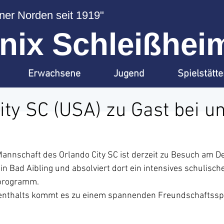
er Norden seit 1919"
ix Schleißheim
Erwachsene
Jugend
Spielstätt
ity SC (USA) zu Gast bei u
nnschaft des Orlando City SC ist derzeit zu Besuch am D
 in Bad Aibling und absolviert dort ein intensives schulisch
sprogramm.
enthalts kommt es zu einem spannenden Freundschaftsspi