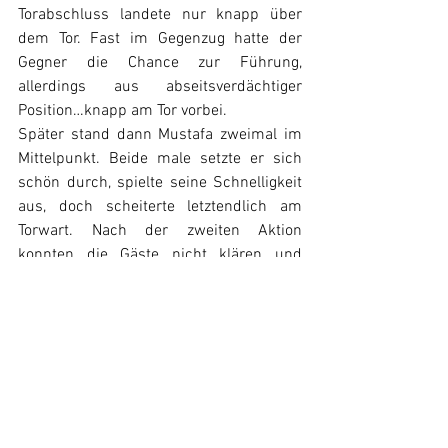
Torabschluss landete nur knapp über 
dem Tor. Fast im Gegenzug hatte der 
Gegner die Chance zur Führung, 
allerdings aus abseitsverdächtiger 
Position…knapp am Tor vorbei.
Später stand dann Mustafa zweimal im 
Mittelpunkt. Beide male setzte er sich 
schön durch, spielte seine Schnelligkeit 
aus, doch scheiterte letztendlich am 
Torwart. Nach der zweiten Aktion 
konnten die Gäste nicht klären und 
Alican Aydin platzierte seinen 
Fernschuss im rechten oberen Eck des 
gegnerischen Tores - 3:1.
Den Schlusspunkt zum 4:1 setzte Ajdin 
Ganic in der 73. Minute als er sich über 
links gut durchsetzte und aus äußerst 
spitzem Winkel den Ball im rechten 
oberen Eck unhaltbar versenkte. Daran 