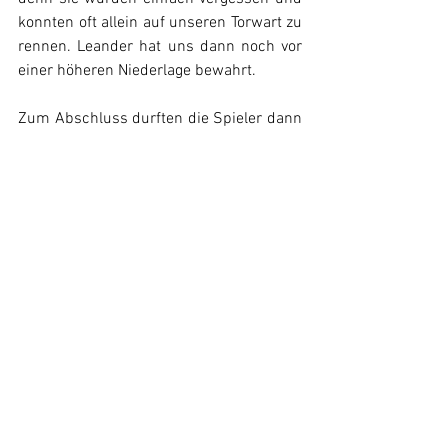
konnten oft allein auf unseren Torwart zu 
rennen. Leander hat uns dann noch vor 
einer höheren Niederlage bewahrt. 
Zum Abschluss durften die Spieler dann 
noch 3 Runden um den Platz laufen, um 
sich die Pommes zu verdienen....die 
Mannschaft des SC Vierkirchen hatte 
uns dazu eingeladen. Eine schöne Geste! 
Kader: Adrian, Felix, Florian (1), Jakob, 
Leander (Torwart), Luca, Malte, 
Maximilian, Patrick, Quirin, Tymon 
(Torwart) 
Maik Hofmann