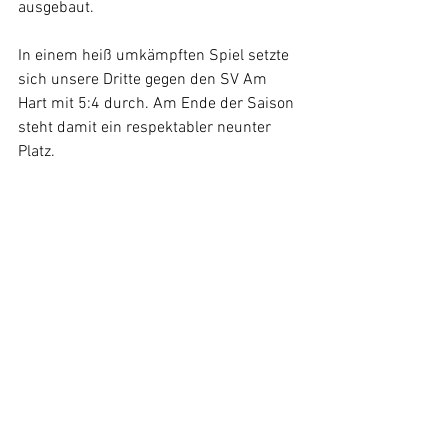
ausgebaut. 
In einem heiß umkämpften Spiel setzte 
sich unsere Dritte gegen den SV Am 
Hart mit 5:4 durch. Am Ende der Saison 
steht damit ein respektabler neunter 
Platz. 
Nach dem Spiel der ersten Mannschaft 
wurde der Saisonausklang noch im 
Biergarten des Vereinsheims bei Grill 
und Getränken gefeiert. Wir danken den 
Organisatoren vielmals für das schöne 
Fest! 
Edl 