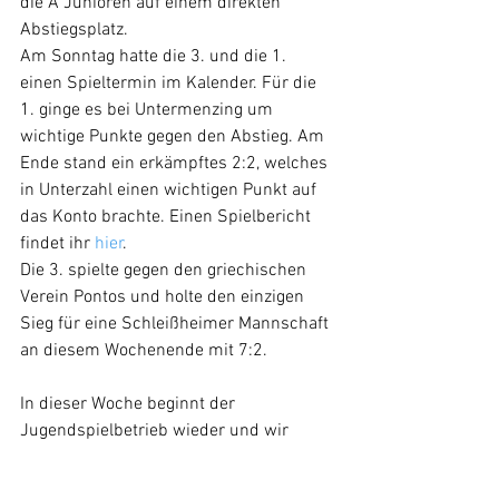
die A Junioren auf einem direkten 
Abstiegsplatz. 
Am Sonntag hatte die 3. und die 1. 
einen Spieltermin im Kalender. Für die 
1. ginge es bei Untermenzing um 
wichtige Punkte gegen den Abstieg. Am 
Ende stand ein erkämpftes 2:2, welches 
in Unterzahl einen wichtigen Punkt auf 
das Konto brachte. Einen Spielbericht 
findet ihr 
hier
. 
Die 3. spielte gegen den griechischen 
Verein Pontos und holte den einzigen 
Sieg für eine Schleißheimer Mannschaft 
an diesem Wochenende mit 7:2.  
In dieser Woche beginnt der 
Jugendspielbetrieb wieder und wir 
freuen uns auf viele spannende Spiele 
und vielleicht etwas mehr Glück und 