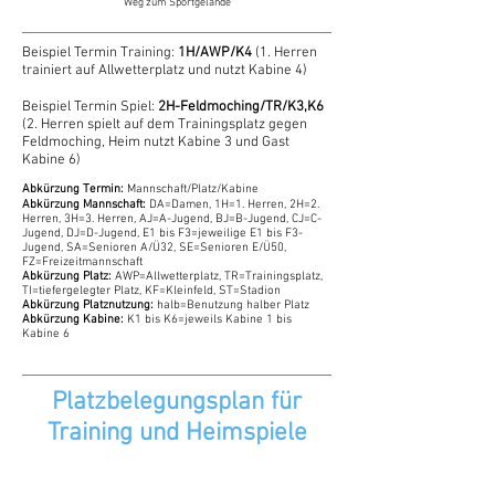
Weg zum Sportgelände
Beispiel Termin Training:
1H/AWP/K4
(1. Herren
trainiert auf Allwetterplatz und nutzt Kabine 4)
Beispiel Termin Spiel:
2H-Feldmoching/TR/K3,K6
(2. Herren spielt auf dem Trainingsplatz gegen
Feldmoching, Heim nutzt Kabine 3 und Gast
Kabine 6)
Abkürzung Termin:
Mannschaft/Platz/Kabine
Abkürzung Mannschaft:
DA=Damen, 1H=1. Herren, 2H=2.
Herren, 3H=3. Herren, AJ=A-Jugend, BJ=B-Jugend, CJ=C-
Jugend, DJ=D-Jugend, E1 bis F3=jeweilige E1 bis F3-
Jugend, SA=Senioren A/Ü32, SE=Senioren E/Ü50,
FZ=Freizeitmannschaft
Abkürzung Platz:
AWP=Allwetterplatz, TR=Trainingsplatz,
TI=tiefergelegter Platz, KF=Kleinfeld, ST=Stadion
Abkürzung Platznutzung:
halb=Benutzung halber Platz
Abkürzung Kabine:
K1 bis K6=jeweils Kabine 1 bis
Kabine 6
Platzbelegungsplan für
Training und Heimspiele