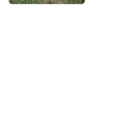
Handtuch Phönix
Preis
14,19 €
Schal Das Beste am Münchner
Norden