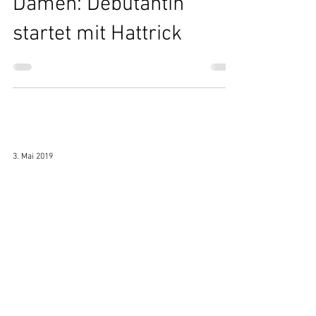
8. Mai 2019
Damen: Debütantin
startet mit Hattrick
3. Mai 2019
Damen: Kleinfeld
gewinnt auch das
Rückspiel