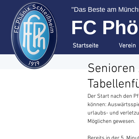
"Das Beste am Münchn
FC Phön
Startseite
Verein
Senioren 
Tabellenf
Der Start nach den Pf
können: Auswärtsspie
urlaubs- und verletz
Möglichen gewesen.
Bereits in der 5. Min