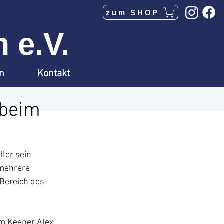
zum SHOP
 e.V.
en
Kontakt
 beim
ler sein 
mehrere 
Bereich des 
em Keeper Alex 