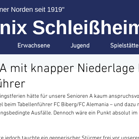
er Norden seit 1919"
ix Schleißheim
Erwachsene
Jugend
Spielstätt
A mit knapper Niederlage
ührer
ingstferien hätte für unsere Senioren A kaum anspruchsvol
l beim Tabellenführer FC Biberg/FC Alemania – und dazu 
ungsbedingte Ausfälle. Dennoch wäre ein Punkt absolut im 
ute jedoch tauchte ein gegnerischer Stürmer frei vor unser