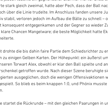
rte stark gleich zweimal, hatte aber Pech, dass der Ball na
ch über die Linie trudelte. Im Anschluss fanden unsere Ju
v stabil, verloren jedoch im Aufbau die Bälle zu schnell – of
ht konsequent entgegenkamen und der Gegner so wieder Zu
 klare Chancen Mangelware; die beste Möglichkeit hatte Ek
eiterte.
t drohte die bis dahin faire Partie dem Schiedsrichter zu en
 zu einigen Gelben Karten. Der Höhepunkt: ein äußerst um
nseren Torwart Alex, obwohl er klar den Ball spielte und a
schenkel getroffen wurde. Nach dieser Szene beruhigte sic
gierten ausgeglichen, doch die wenigen Offensivaktionen w
espielt. So blieb es beim knappen 1:0, und Phönix musste
n. 
e startet die Rückrunde – mit den gleichen Paarungen in 