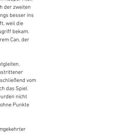
ch der zweiten 
ngs besser ins 
t, weil die 
griff bekam. 
rem Can, der 
tgleiten. 
strittener 
nschließend vom 
h das Spiel 
urden nicht 
 ohne Punkte 
umgekehrter 