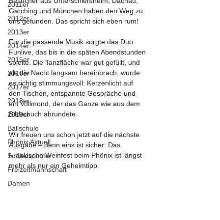
Besucher aus Unterschleißheim, Dachau, 
2011er
Garching und München haben den Weg zu 
2012er
uns gefunden. Das spricht sich eben rum!
2013er
Für die passende Musik sorgte das Duo 
2014er
Funlive, das bis in die späten Abendstunden 
2015er
spielte. Die Tanzfläche war gut gefüllt, und 
als die Nacht langsam hereinbrach, wurde 
2016er
es richtig stimmungsvoll: Kerzenlicht auf 
2017er
den Tischen, entspannte Gespräche und 
2018er
ein Vollmond, der das Ganze wie aus dem 
Bilderbuch abrundete.
2019er
Ballschule
Wir freuen uns schon jetzt auf die nächste 
Phönix Aktuell
Ausgabe – denn eins ist sicher: Das 
Fränkische Weinfest beim Phönix ist längst 
Schiedsrichter
mehr als nur ein Geheimtipp.
Freizeitmannschaft
Damen