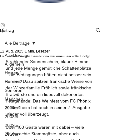
FC Phönix
Schleißheim 1919 e.V.
Beitrag
Alle Beiträge
12. Aug. 2025
1 Min. Lesezeit
Alle Beiträge
Fränkisches Weinfest beim Phönix war erneut ein voller Erfolg!
Strahlender Sonnenschein, blauer Himmel 
Allgemein
und jede Menge gemütliche Schattenplätze 
Herren 1
– die Bedingungen hätten nicht besser sein 
können. Dazu spitzen fränkische Weine von 
Herren 2
der Winzerfamilie Fröhlich sowie fränkische 
Senioren
Bratwürste und ein liebevoll dekoriertes 
Mädchen
Festgelände: Das Weinfest vom FC Phönix 
Schleißheim hat auch in seiner 7. Ausgabe 
2007er
wieder voll überzeugt. 
2008er
2009er
Über 400 Gäste waren mit dabei – viele 
davon echte Stammgäste, aber auch 
2010er