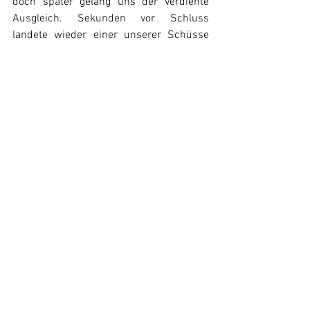
doch später gelang uns der verdiente 
Ausgleich. Sekunden vor Schluss 
landete wieder einer unserer Schüsse 
am Lattenkreuz. 1:1 und damit 9-Meter-
Schießen. Nachdem die ersten drei 
Schützen souverän trafen ging es im 
eins gegen eins weiter. Leider 
scheiterten wir in der Folge. Somit Platz 
4 am Ende. Insgesamt ein etwas 
unglücklicher Verlauf, da wir auch einen 
Spieler aufgrund von Verletzung 
kompensieren mussten und somit nur 
wenig Wechselmöglichkeiten hatten.
Jeder einzelne hat bis zum Ende alles 
gegeben. Auf jeden Fall ein schöner 
Saisonabschluss für die Jungs! …und 
jeder Spieler hat ganz stolz das Trikot 
Uruguay's getragen.