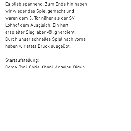
Es blieb spannend. Zum Ende hin haben 
wir wieder das Spiel gemacht und 
waren dem 3. Tor näher als der SV 
Lohhof dem Ausgleich. Ein hart 
erspielter Sieg, aber völlig verdient. 
Durch unser schnelles Spiel nach vorne 
haben wir stets Druck ausgeübt. 
Startaufstellung: 
Dome, Toni, Chris, Xhani, Angelos, DimiN, 
Franz(Kapitän), Murat, Hüseyin, imiM,  
Ramon 
Auswechselspieler: 
Yasar, Kilian, Ludwig
Impressum